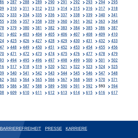
86
287
288
289
290
291
292
293
294
295
09
310
311
312
313
314
315
316
317
318
32
333
334
335
336
337
338
339
340
341
55
356
357
358
359
360
361
362
363
364
78
379
380
381
382
383
384
385
386
387
01
402
403
404
405
406
407
408
409
410
24
425
426
427
428
429
430
431
432
433
47
448
449
450
451
452
453
454
455
456
70
471
472
473
474
475
476
477
478
479
93
494
495
496
497
498
499
500
501
502
16
517
518
519
520
521
522
523
524
525
39
540
541
542
543
544
545
546
547
548
62
563
564
565
566
567
568
569
570
571
85
586
587
588
589
590
591
592
593
594
08
609
610
611
612
613
614
615
616
617
BARRIEREFREIHEIT
PRESSE
KARRIERE