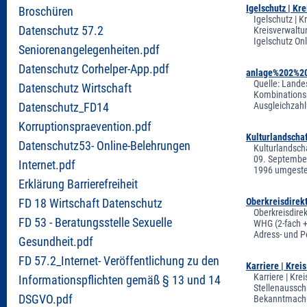
Igelschutz | Kr
Broschüren
Igelschutz | K
Datenschutz 57.2
Kreisverwaltu
Igelschutz On
Seniorenangelegenheiten.pdf
Datenschutz Corhelper-App.pdf
anlage%202%20
Quelle: Lande
Datenschutz Wirtschaft
Kombinations
Ausgleichzah
Datenschutz_FD14
Korruptionspraevention.pdf
Kulturlandscha
Datenschutz53- Online-Belehrungen
Kulturlandsch
09. September
Internet.pdf
1996 umgestel
Erklärung Barrierefreiheit
Oberkreisdirek
FD 18 Wirtschaft Datenschutz
Oberkreisdire
FD 53 - Beratungsstelle Sexuelle
WHG (2-fach +
Adress- und P
Gesundheit.pdf
FD 57.2_Internet- Veröffentlichung zu den
Karriere | Krei
Karriere | Kre
Informationspflichten gemäß § 13 und 14
Stellenaussch
DSGVO.pdf
Bekanntmachu