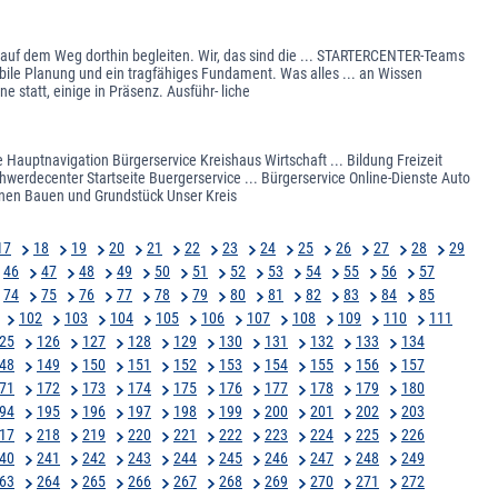
h auf dem Weg dorthin begleiten. Wir, das sind die ... STARTERCENTER-Teams
ile Planung und ein tragfähiges Fundament. Was alles ... an Wissen
e statt, einige in Präsenz. Ausführ- liche
 Hauptnavigation Bürgerservice Kreishaus Wirtschaft ... Bildung Freizeit
werdecenter Startseite Buergerservice ... Bürgerservice Online-Dienste Auto
nen Bauen und Grundstück Unser Kreis
17
18
19
20
21
22
23
24
25
26
27
28
29
46
47
48
49
50
51
52
53
54
55
56
57
74
75
76
77
78
79
80
81
82
83
84
85
102
103
104
105
106
107
108
109
110
111
25
126
127
128
129
130
131
132
133
134
48
149
150
151
152
153
154
155
156
157
71
172
173
174
175
176
177
178
179
180
94
195
196
197
198
199
200
201
202
203
17
218
219
220
221
222
223
224
225
226
40
241
242
243
244
245
246
247
248
249
63
264
265
266
267
268
269
270
271
272