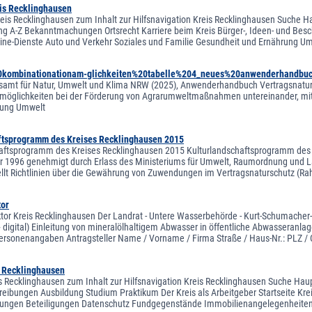
eis Recklinghausen
reis Recklinghausen zum Inhalt zur Hilfsnavigation Kreis Recklinghausen Suche Ha
ng A-Z Bekanntmachungen Ortsrecht Karriere beim Kreis Bürger-, Ideen- und Besc
line-Dienste Auto und Verkehr Soziales und Familie Gesundheit und Ernährung Um
kombinationationam-glichkeiten%20tabelle%204_neues%20anwenderhandbuc
samt für Natur, Umwelt und Klima NRW (2025), Anwenderhandbuch Vertragsnaturs
möglichkeiten bei der Förderung von Agrarumweltmaßnahmen untereinander, mi
lung Umwelt
ftsprogramm des Kreises Recklinghausen 2015
aftsprogramm des Kreises Recklinghausen 2015 Kulturlandschaftsprogramm des K
 1996 genehmigt durch Erlass des Ministeriums für Umwelt, Raumordnung und L
lt Richtlinien über die Gewährung von Zuwendungen im Vertragsnaturschutz (Rahm
tor
ktor Kreis Recklinghausen Der Landrat - Untere Wasserbehörde - Kurt-Schumacher-
 digital) Einleitung von mineralölhaltigem Abwasser in öffentliche Abwasseranlage
ersonenangaben Antragsteller Name / Vorname / Firma Straße / Haus-Nr.: PLZ / Or
s Recklinghausen
is Recklinghausen zum Inhalt zur Hilfsnavigation Kreis Recklinghausen Suche Haup
reibungen Ausbildung Studium Praktikum Der Kreis als Arbeitgeber Startseite Krei
ngen Beteiligungen Datenschutz Fundgegenstände Immobilienangelegenheiten 