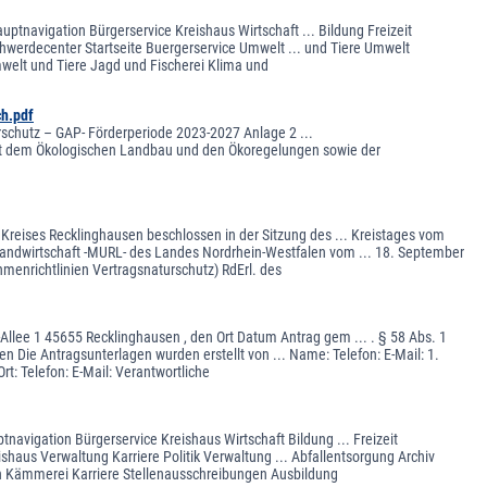
uptnavigation Bürgerservice Kreishaus Wirtschaft ... Bildung Freizeit
hwerdecenter Startseite Buergerservice Umwelt ... und Tiere Umwelt
welt und Tiere Jagd und Fischerei Klima und
h.pdf
chutz – GAP- Förderperiode 2023-2027 Anlage 2 ...
t dem Ökologischen Landbau und den Ökoregelungen sowie der
reises Recklinghausen beschlossen in der Sitzung des ... Kreistages vom
andwirtschaft -MURL- des Landes Nordrhein-Westfalen vom ... 18. September
enrichtlinien Vertragsnaturschutz) RdErl. des
Allee 1 45655 Recklinghausen , den Ort Datum Antrag gem ... . § 58 Abs. 1
n Die Antragsunterlagen wurden erstellt von ... Name: Telefon: E-Mail: 1.
t: Telefon: E-Mail: Verantwortliche
tnavigation Bürgerservice Kreishaus Wirtschaft Bildung ... Freizeit
shaus Verwaltung Karriere Politik Verwaltung ... Abfallentsorgung Archiv
Kämmerei Karriere Stellenausschreibungen Ausbildung