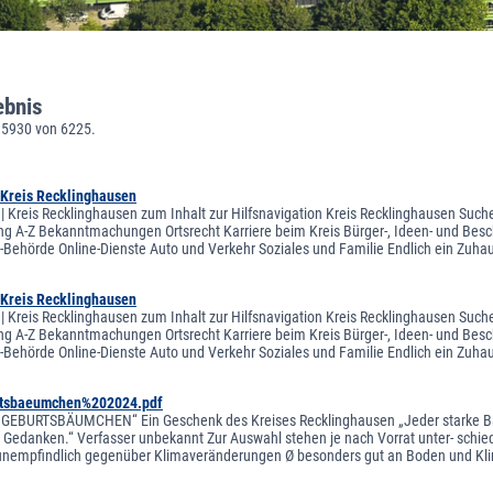
ebnis
 5930 von 6225.
Kreis Recklinghausen
 Kreis Recklinghausen zum Inhalt zur Hilfsnavigation Kreis Recklinghausen Suche 
ng A-Z Bekanntmachungen Ortsrecht Karriere beim Kreis Bürger-, Ideen- und Besch
Behörde Online-Dienste Auto und Verkehr Soziales und Familie Endlich ein Zuh
Kreis Recklinghausen
 Kreis Recklinghausen zum Inhalt zur Hilfsnavigation Kreis Recklinghausen Suche 
ng A-Z Bekanntmachungen Ortsrecht Karriere beim Kreis Bürger-, Ideen- und Besch
Behörde Online-Dienste Auto und Verkehr Soziales und Familie Endlich ein Zuh
rtsbaeumchen%202024.pdf
EBURTSBÄUMCHEN“ Ein Geschenk des Kreises Recklinghausen „Jeder starke Baum 
 Gedanken.“ Verfasser unbekannt Zur Auswahl stehen je nach Vorrat unter- schiedli
unempfindlich gegenüber Klimaveränderungen Ø besonders gut an Boden und Klim