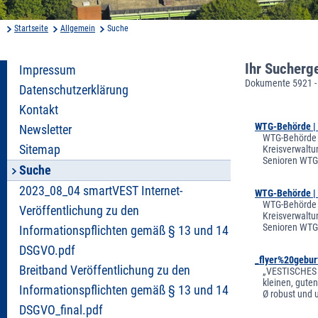
Startseite
Allgemein
Suche
Ihr Sucherg
Impressum
Dokumente 5921 -
Datenschutzerklärung
Kontakt
WTG-Behörde | 
Newsletter
WTG-Behörde |
Sitemap
Kreisverwaltu
Senioren WTG-
Suche
2023_08_04 smartVEST Internet-
WTG-Behörde | 
WTG-Behörde |
Veröffentlichung zu den
Kreisverwaltu
Senioren WTG-
Informationspflichten gemäß § 13 und 14
DSGVO.pdf
_flyer%20gebu
Breitband Veröffentlichung zu den
„VESTISCHES G
kleinen, guten
Informationspflichten gemäß § 13 und 14
Ø robust und 
DSGVO_final.pdf