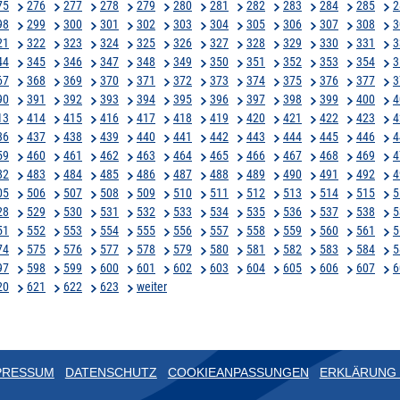
75
276
277
278
279
280
281
282
283
284
285
2
98
299
300
301
302
303
304
305
306
307
308
3
21
322
323
324
325
326
327
328
329
330
331
3
44
345
346
347
348
349
350
351
352
353
354
3
67
368
369
370
371
372
373
374
375
376
377
3
90
391
392
393
394
395
396
397
398
399
400
4
13
414
415
416
417
418
419
420
421
422
423
4
36
437
438
439
440
441
442
443
444
445
446
4
59
460
461
462
463
464
465
466
467
468
469
4
82
483
484
485
486
487
488
489
490
491
492
4
05
506
507
508
509
510
511
512
513
514
515
5
28
529
530
531
532
533
534
535
536
537
538
5
51
552
553
554
555
556
557
558
559
560
561
5
74
575
576
577
578
579
580
581
582
583
584
5
97
598
599
600
601
602
603
604
605
606
607
6
20
621
622
623
weiter
PRESSUM
DATENSCHUTZ
COOKIEANPASSUNGEN
ERKLÄRUNG 