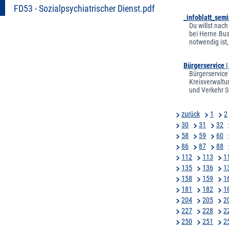
FD53 - Sozialpsychiatrischer Dienst.pdf
_infoblatt_semi
Du willst nac
bei Herne.Bus
notwendig ist,
Bürgerservice 
Bürgerservice
Kreisverwaltu
und Verkehr S
zurück
1
2
30
31
32
58
59
60
86
87
88
112
113
1
135
136
1
158
159
1
181
182
1
204
205
2
227
228
2
250
251
2