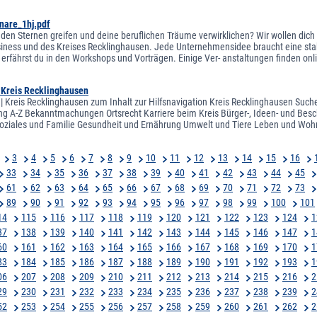
nare_1hj.pdf
h den Sternen greifen und deine beruflichen Träume verwirklichen? Wir wollen dic
iness und des Kreises Recklinghausen. Jede Unternehmensidee braucht eine stab
 erfährst du in den Workshops und Vorträgen. Einige Ver- anstaltungen finden onlin
| Kreis Recklinghausen
 | Kreis Recklinghausen zum Inhalt zur Hilfsnavigation Kreis Recklinghausen Suche
ng A-Z Bekanntmachungen Ortsrecht Karriere beim Kreis Bürger-, Ideen- und Besch
oziales und Familie Gesundheit und Ernährung Umwelt und Tiere Leben und Woh
3
4
5
6
7
8
9
10
11
12
13
14
15
16
33
34
35
36
37
38
39
40
41
42
43
44
45
61
62
63
64
65
66
67
68
69
70
71
72
73
89
90
91
92
93
94
95
96
97
98
99
100
101
14
115
116
117
118
119
120
121
122
123
124
1
37
138
139
140
141
142
143
144
145
146
147
1
60
161
162
163
164
165
166
167
168
169
170
1
83
184
185
186
187
188
189
190
191
192
193
1
06
207
208
209
210
211
212
213
214
215
216
2
29
230
231
232
233
234
235
236
237
238
239
2
52
253
254
255
256
257
258
259
260
261
262
2