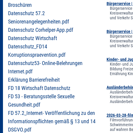
Bürgerservice 
Broschüren
Bürgerservice
Datenschutz 57.2
Kreisverwaltu
und Verkehr S
Seniorenangelegenheiten.pdf
Datenschutz Corhelper-App.pdf
Bürgerservice 
Bürgerservice
Datenschutz Wirtschaft
Kreisverwaltu
und Verkehr S
Datenschutz_FD14
Korruptionspraevention.pdf
Kinder- und Ju
Datenschutz53- Online-Belehrungen
Kinder- und J
Bildung Freiz
Internet.pdf
Ernährung Kin
Erklärung Barrierefreiheit
Ausländerbehör
FD 18 Wirtschaft Datenschutz
Ausländerbehö
FD 53 - Beratungsstelle Sexuelle
Kreisverwaltu
Ausländerbehö
Gesundheit.pdf
FD 57.2_Internet- Veröffentlichung zu den
2026-03-28-fil
Filmvorführun
Informationspflichten gemäß § 13 und 14
Schwimmerinne
DSGVO.pdf
auf wahren Be