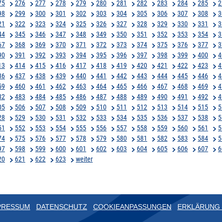
75
276
277
278
279
280
281
282
283
284
285
2
98
299
300
301
302
303
304
305
306
307
308
3
21
322
323
324
325
326
327
328
329
330
331
3
44
345
346
347
348
349
350
351
352
353
354
3
67
368
369
370
371
372
373
374
375
376
377
3
90
391
392
393
394
395
396
397
398
399
400
4
13
414
415
416
417
418
419
420
421
422
423
4
36
437
438
439
440
441
442
443
444
445
446
4
59
460
461
462
463
464
465
466
467
468
469
4
82
483
484
485
486
487
488
489
490
491
492
4
05
506
507
508
509
510
511
512
513
514
515
5
28
529
530
531
532
533
534
535
536
537
538
5
51
552
553
554
555
556
557
558
559
560
561
5
74
575
576
577
578
579
580
581
582
583
584
5
97
598
599
600
601
602
603
604
605
606
607
6
20
621
622
623
weiter
PRESSUM
DATENSCHUTZ
COOKIEANPASSUNGEN
ERKLÄRUNG 