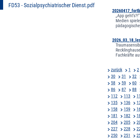
FD53 - Sozialpsychiatrischer Dienst.pdf
20260417_fort
„App geht’s?!“
Medien spieler
pädagogische 
2026_03_18_les
Traumasensibl
Recklinghause
Fachkräfte au
zurück
1
2
30
31
32
58
59
60
86
87
88
112
113
1
135
136
1
158
159
1
181
182
1
204
205
2
227
228
2
250
251
2