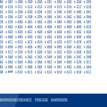
86
287
288
289
290
291
292
293
294
295
09
310
311
312
313
314
315
316
317
318
32
333
334
335
336
337
338
339
340
341
55
356
357
358
359
360
361
362
363
364
78
379
380
381
382
383
384
385
386
387
01
402
403
404
405
406
407
408
409
410
24
425
426
427
428
429
430
431
432
433
47
448
449
450
451
452
453
454
455
456
70
471
472
473
474
475
476
477
478
479
93
494
495
496
497
498
499
500
501
502
16
517
518
519
520
521
522
523
524
525
39
540
541
542
543
544
545
546
547
548
62
563
564
565
566
567
568
569
570
571
85
586
587
588
589
590
591
592
593
594
08
609
610
611
612
613
614
615
616
617
BARRIEREFREIHEIT
PRESSE
KARRIERE