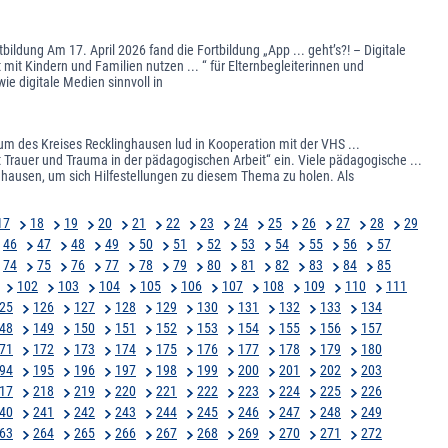
bildung Am 17. April 2026 fand die Fortbildung „App ... geht’s?! – Digitale
t mit Kindern und Familien nutzen ... “ für Elternbegleiterinnen und
ie digitale Medien sinnvoll in
 des Kreises Recklinghausen lud in Kooperation mit der VHS ...
rauer und Trauma in der pädagogischen Arbeit“ ein. Viele pädagogische ...
ghausen, um sich Hilfestellungen zu diesem Thema zu holen. Als
17
18
19
20
21
22
23
24
25
26
27
28
29
46
47
48
49
50
51
52
53
54
55
56
57
74
75
76
77
78
79
80
81
82
83
84
85
102
103
104
105
106
107
108
109
110
111
25
126
127
128
129
130
131
132
133
134
48
149
150
151
152
153
154
155
156
157
71
172
173
174
175
176
177
178
179
180
94
195
196
197
198
199
200
201
202
203
17
218
219
220
221
222
223
224
225
226
40
241
242
243
244
245
246
247
248
249
63
264
265
266
267
268
269
270
271
272