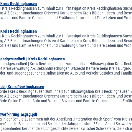
| Kreis Recklinghausen
 | Kreis Recklinghausen zum Inhalt zur Hilfsnavigation Kreis Recklinghausen Suche
ng A-Z Bekanntmachungen Ortsrecht Karriere beim Kreis Bürger-, Ideen- und Besch
oziales und Familie Gesundheit und Ernährung Umwelt und Tiere Leben und Woh
| Kreis Recklinghausen
 | Kreis Recklinghausen zum Inhalt zur Hilfsnavigation Kreis Recklinghausen Suche
ng A-Z Bekanntmachungen Ortsrecht Karriere beim Kreis Bürger-, Ideen- und Besch
oziales und Familie Gesundheit und Ernährung Umwelt und Tiere Leben und Woh
gendgesundheit | Kreis Recklinghausen
ugendgesundheit | Kreis Recklinghausen zum Inhalt zur Hilfsnavigation Kreis Rec
eit Kreisverwaltung A-Z Bekanntmachungen Ortsrecht Karriere beim Kreis Bürger-,
der- und Jugendgesundheit Online-Dienste Auto und Verkehr Soziales und Famil
de | Kreis Recklinghausen
rde | Kreis Recklinghausen zum Inhalt zur Hilfsnavigation Kreis Recklinghausen S
ng A-Z Bekanntmachungen Ortsrecht Karriere beim Kreis Bürger-, Ideen- und Bes
rde Online-Dienste Auto und Verkehr Soziales und Familie Gesundheit und Ern
mvorf-hrung_asgsg.pdf
g in der Schule Zusammen mit der Abteilung „Integration durch Sport“ vom Kreissp
n“ für die Schülerinnen und Schüler der Jahrgangsstufe EF des Albert-Schweitze
gebenheiten beruhende Fluchtgeschichte zweier syrischer Schwestern, die sich u