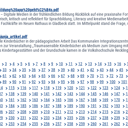
bildung%20app%20geht%C2%B4s.pdf
 – Digitale Medien in der frühkindlichen Bildung Rückblick auf eine praxisnahe Fort
isch, kritisch und reflektiert für Sprachbildung, Literacy und kreative Medienarbei
Fachkräfte im Neuen Rathaus in Gladbeck statt. Im Mittelpunkt stand die Frage, w
junja_artikel.pdf
e Kinderbücher in der pädagogischen Arbeit Das Kommunalen Integrationszentrum
n zur Veranstaltung „Traumasensible Kinderbücher als Medium zum Umgang mit T
s Kindertagesstätten und der Grundschule kamen in die Volkshochschule Recklin
3
4
5
6
7
8
9
10
11
12
13
14
15
16
33
34
35
36
37
38
39
40
41
42
43
44
45
61
62
63
64
65
66
67
68
69
70
71
72
73
89
90
91
92
93
94
95
96
97
98
99
100
101
14
115
116
117
118
119
120
121
122
123
124
1
37
138
139
140
141
142
143
144
145
146
147
1
60
161
162
163
164
165
166
167
168
169
170
1
83
184
185
186
187
188
189
190
191
192
193
1
06
207
208
209
210
211
212
213
214
215
216
2
29
230
231
232
233
234
235
236
237
238
239
2
52
253
254
255
256
257
258
259
260
261
262
2