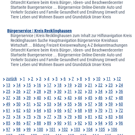
Ortsrecht Karriere beim Kreis Bürger-, Ideen- und Beschwerdecenter
Startseite Buergerservice ... Bürgerservice Online-Dienste Auto und
Verkehr Soziales und Familie Gesundheit und Ernährung Umwelt und
Tiere Leben und Wohnen Bauen und Grundstück Unser Kreis
Bürgerservice | Kreis Recklinghausen
Bürgerservice | Kreis Recklinghausen zum Inhalt zur Hilfsnavigation Kreis
Recklinghausen Suche Hauptnavigation Bürgerservice Kreishaus
Wirtschaft ... Bildung Freizeit Kreisverwaltung A-Z Bekanntmachungen
Ortsrecht Karriere beim Kreis Bürger-, Ideen- und Beschwerdecenter
Startseite Buergerservice ... Bürgerservice Online-Dienste Auto und
Verkehr Soziales und Familie Gesundheit und Ernährung Umwelt und
Tiere Leben und Wohnen Bauen und Grundstück Unser Kreis
zurück
1
2
3
4
5
6
7
8
9
10
11
12
13
14
15
16
17
18
19
20
21
22
23
24
25
26
27
28
29
30
31
32
33
34
35
36
37
38
39
40
41
42
43
44
45
46
47
48
49
50
51
52
53
54
55
56
57
58
59
60
61
62
63
64
65
66
67
68
69
70
71
72
73
74
75
76
77
78
79
80
81
82
83
84
85
86
87
88
89
90
91
92
93
94
95
96
97
98
99
100
101
102
103
104
105
106