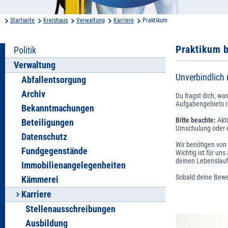
Startseite
Kreishaus
Verwaltung
Karriere
Praktikum
Praktikum 
Politik
Verwaltung
Unverbindlich
Abfallentsorgung
Archiv
Du fragst dich, w
Aufgabengebiets re
Bekanntmachungen
Bitte beachte:
Aktu
Beteiligungen
Umschulung oder e
Datenschutz
Wir benötigen von
Fundgegenstände
Wichtig ist für un
deinen Lebenslauf 
Immobilienangelegenheiten
Sobald deine Bewer
Kämmerei
Karriere
Stellenausschreibungen
Ausbildung