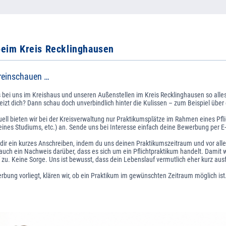
beim Kreis Recklinghausen
 reinschauen …
as bei uns im Kreishaus und unseren Außenstellen im Kreis Recklinghausen so all
izt dich? Dann schau doch unverbindlich hinter die Kulissen – zum Beispiel über
ell bieten wir bei der Kreisverwaltung nur Praktikumsplätze im Rahmen eines Pfl
ines Studiums, etc.) an. Sende uns bei Interesse einfach deine Bewerbung per E
 dir ein kurzes Anschreiben, indem du uns deinen Praktikumszeitraum und vor al
s auch ein Nachweis darüber, dass es sich um ein Pflichtpraktikum handelt. Damit w
zu. Keine Sorge. Uns ist bewusst, dass dein Lebenslauf vermutlich eher kurz ausf
bung vorliegt, klären wir, ob ein Praktikum im gewünschten Zeitraum möglich ist.