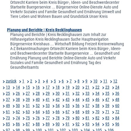
Ortsrecht Karriere beim Kreis Bürger-, Ideen- und Beschwerdecenter
Startseite Buergerservice ... Bürgerservice Online-Dienste Auto und
Verkehr Soziales und Familie Gesundheit und Ernährung Umwelt und
Tiere Leben und Wohnen Bauen und Grundstück Unser Kreis
Planung und Berichte | Kreis Recklinghausen
Planung und Berichte | Kreis Recklinghausen zum Inhalt zur
Hilfsnavigation Kreis Recklinghausen Suche Hauptnavigation
Bürgerservice Kreishaus ... Wirtschaft Bildung Freizeit Kreisverwaltung
A-Z Bekanntmachungen Ortsrecht Karriere beim Kreis Bürger-, Ideen-
und Beschwerdecenter Startseite Buergerservice ... Gesundheit und
Ernährung Planung und Berichte Online-Dienste Auto und Verkehr
Soziales und Familie Gesundheit und Ernährung Tag des
Gesundheitsamts
zurück
1
2
3
4
5
6
7
8
9
10
11
12
13
14
15
16
17
18
19
20
21
22
23
24
25
26
27
28
29
30
31
32
33
34
35
36
37
38
39
40
41
42
43
44
45
46
47
48
49
50
51
52
53
54
55
56
57
58
59
60
61
62
63
64
65
66
67
68
69
70
71
72
73
74
75
76
77
78
79
80
81
82
83
84
85
86
87
88
89
90
91
92
93
94
95
96
97
98
99
100
101
102
103
104
105
106