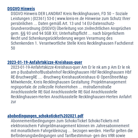
DSGVO Hinweis
DSGVO Hinweis DER LANDRAT Kreis Recklinghausen, FD 50 – Soziale
Leistungen | (02361) 53-0 | www.kreis-re.de Hinweise zum Schutz Ihrer
persönlichen ... Daten gemäß Art. 13 und 14 EU-Datenschutz-
Grundverordnung (DSGVO) Überleitung von zivilrechtlichen Ansprüchen
gem. §§ 93 und 94 SGB XII; Unterhaltspflicht ... nach bürgerlichem
Recht und Schenkungsrückforderung wegen Verarmung des
Schenkenden 1. Verantwortliche Stelle Kreis Recklinghausen Fachdienst
50
2023-01-19-Anfahrtskizze-Kreishaus-quer
2023-01-19-Anfahrtskizze-Kreishaus-quer Am Er le nk am p Am Er le nk
am p BusbahnhofBusbahnhof Recklinghausen Hbf Recklinghausen Hbf
RE-BruchwegRE ... -Bruchweg KreishausKreishaus © OpenStreetMap
Mitwirkende, Kreis Recklinghausen Gestaltung: Projektmanagement
regioportale.de zollezolle HohenHohen ... rnstraßernstraße
Anschlussstelle RE-Süd Anschlussstelle RE-Süd Anschlussstelle
Recklinghausen-Herten Anschlussstelle Recklinghausen-Herten Anfahrt
zur
abobedingungen_schokoticket%202021.pdf
Abonnementbedingungen zum SchokoTicket SchokoTickets mit
elektronischem Fahrgeldmanagement können im Jahresabonnement
mit monatlichem Fahrgeldeinzug ... bezogen werden. Hierfür gelten die
Beförderungsbedingungen und Tarifbestimmun- gen des VRR sowie