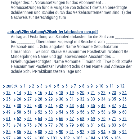
Folgendes: 1. Voraussetzungen für das Abonnement ...
Voraussetzungen für die Ausgabe von SchokoTickets an berechtigte
Schülerinnen und Schüler durch das Verkehrsunternehmen sind: 1) der
Nachweis zur Berechtigung zum
antrag%20erstattung%20sch-lerfahrkosten-neu.pdf
Antrag auf Erstattung von Schülerfahrkosten für die Zeit vom __________
bis __________ Übernahme zugesagt mit Bescheid vom ____________
Personal- und ... Schulangaben Name Vorname Geburtsdatum
☐männlich ☐weiblich Straße Hausnummer Postleitzahl Wohnort Bei
Minderjährigen Name und ggf. abweichende Anschrift des ...
Erziehungsberechtigten: Name Vorname ☐männlich ☐weiblich Straße
Hausnummer Postleitzahl Wohnort Schuldaten Name und Adresse der
Schule Schul-/Praktikumszeiten Tage und
zurück
1
2
3
4
5
6
7
8
9
10
11
12
13
14
15
16
17
18
19
20
21
22
23
24
25
26
27
28
29
30
31
32
33
34
35
36
37
38
39
40
41
42
43
44
45
46
47
48
49
50
51
52
53
54
55
56
57
58
59
60
61
62
63
64
65
66
67
68
69
70
71
72
73
74
75
76
77
78
79
80
81
82
83
84
85
86
87
88
89
90
91
92
93
94
95
96
97
98
99
100
101
102
103
104
105
106