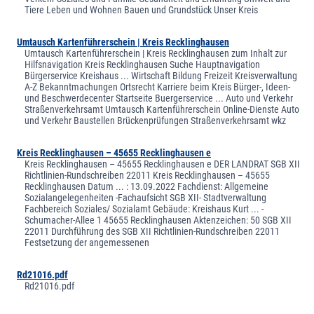
Tiere Leben und Wohnen Bauen und Grundstück Unser Kreis
Umtausch Kartenführerschein | Kreis Recklinghausen
Umtausch Kartenführerschein | Kreis Recklinghausen zum Inhalt zur
Hilfsnavigation Kreis Recklinghausen Suche Hauptnavigation
Bürgerservice Kreishaus ... Wirtschaft Bildung Freizeit Kreisverwaltung
A-Z Bekanntmachungen Ortsrecht Karriere beim Kreis Bürger-, Ideen-
und Beschwerdecenter Startseite Buergerservice ... Auto und Verkehr
Straßenverkehrsamt Umtausch Kartenführerschein Online-Dienste Auto
und Verkehr Baustellen Brückenprüfungen Straßenverkehrsamt wkz
Kreis Recklinghausen – 45655 Recklinghausen e
Kreis Recklinghausen – 45655 Recklinghausen e DER LANDRAT SGB XII
Richtlinien-Rundschreiben 22011 Kreis Recklinghausen – 45655
Recklinghausen Datum ... : 13.09.2022 Fachdienst: Allgemeine
Sozialangelegenheiten -Fachaufsicht SGB XII- Stadtverwaltung
Fachbereich Soziales/ Sozialamt Gebäude: Kreishaus Kurt ... -
Schumacher-Allee 1 45655 Recklinghausen Aktenzeichen: 50 SGB XII
22011 Durchführung des SGB XII Richtlinien-Rundschreiben 22011
Festsetzung der angemessenen
Rd21016.pdf
Rd21016.pdf