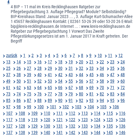
4
4 BIP – 11 mal im Kreis Recklinghausen Ratgeber zur
Pflegebegutachtung 3. Auflage Pflegegrad? Module? Selbstständig?
BIP-Kreishaus Stand: Januar 2023 ... , 3. Auflage Kurt-Schumacher-Allee
1 45657 Recklinghausen Kontakt: ( 02361 53-26 39 oder 53-20 26 E-Mail:
bip@kreis-recklinghausen.de Internet ... : www.kreis-recklinghausen.de
Ratgeber zur Pflegebegutachtung 1 Vorwort Das Zweite
Pflegestärkungsgesetzes ist am 1. Januar 2017 in Kraft getreten. Der
Begriff
zurück
1
2
3
4
5
6
7
8
9
10
11
12
13
14
15
16
17
18
19
20
21
22
23
24
25
26
27
28
29
30
31
32
33
34
35
36
37
38
39
40
41
42
43
44
45
46
47
48
49
50
51
52
53
54
55
56
57
58
59
60
61
62
63
64
65
66
67
68
69
70
71
72
73
74
75
76
77
78
79
80
81
82
83
84
85
86
87
88
89
90
91
92
93
94
95
96
97
98
99
100
101
102
103
104
105
106
107
108
109
110
111
112
113
114
115
116
117
118
119
120
121
122
123
124
125
126
127
128
129
130
131
132
133
134
135
136
137
138
139
140
141
142
143
144
145
146