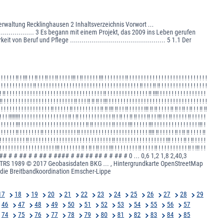
rwaltung Recklinghausen 2 Inhaltsverzeichnis Vorwort ...
................................ 3 Es begann mit einem Projekt, das 2009 ins Leben gerufen
keit von Beruf und Pflege ................................................. 5 1.1 Der
 ! ! ! ! ! !! ! !!! ! ! !! ! ! !! ! ! !! ! ! ! ! !!! ! !! ! ! ! ! ! !!! ! ! ! ! ! ! ! !! ! ! ! ! ! ! ! ! ! ! ! ! ! ! ! ! ! ! ! ! ! ! ! ! ! ! !
 ! ! ! ! ! ! ! ! ! ! ! !! ! ! ! ! ! ! ! ! ! ! ! ! ! ! ! ! ! ! ! ! ! ! ! ! ! ! ! ! ! ! ! ! ! ! ! !! ! ! ! !! !! ! ! ! ! ! ! ! ! ! ! ! ! ! ! ! !
! !! ! ! ! ! ! ! ! ! ! ! ! ! ! ! ! ! ! ! ! ! ! ! ! ! ! ! ! ! ! ! ! ! ! !! ! ! ! ! ! ! ! ! ! ! ! ! ! ! !! !!!! ! ! ! ! ! ! ! ! ! ! ! ! ! ! ! !
!! ! ! ! ! ! ! ! ! ! ! ! ! ! ! ! ! ! ! ! ! ! ! ! ! !! ! ! ! !! !! !! ! !!! ! ! ! ! ! ! ! ! ! ! ! ! ! ! ! ! ! ! ! ! ! ! ! ! ! ! ! ! ! ! ! ! ! !
 ! ! ! ! ! ! ! ! ! ! ! ! ! ! ! ! ! !! ! ! ! ! ! !! ! ! ! ! ! ! ! ! ! !! !! !!! !! ! ! !! ! ! ! ! ! !!! !! !! ! ! ! ! !! !! ! !! ! !! ! ! !! !!
! ! ! !!!!!!!! ! ! ! ! ! ! ! ! ! ! ! ! ! ! ! ! !! ! !! ! ! ! ! ! ! ! ! ! ! ! !! ! !! ! ! !! !! ! ! ! !! ! ! !!! ! ! !! ! ! ! ! ! !! ! ! ! ! !
 ! ! ! ! ! !!! ! ! ! ! ! ! ! ! ! ! ! ! ! ! ! ! ! ! ! ! ! ! !! !! ! ! ! ! ! ! !! ! ! ! ! !!! ! ! ! ! ! !!! ! ! ! ! ! ! ! ! ! ! ! ! ! ! ! !!! !
 ! ! ! ! ! !! ! ! ! ! ! ! ! !! ! ! ! ! ! ! ! ! ! ! ! !! ! ! ! ! ! ! ! ! ! ! ! ! ! ! ! ! ! ! ! ! ! ! ! !!!! !! ! ! ! ! ! !! ! !! !! ! ! ! ! !!
! ! ! ! ! ! ! ! ! !! ! ! ! ! ! ! ! ! ! ! ! ! ! ! ! ! ! ! ! ! ! ! ! ! ! ! ! ! !! ! ! ! ! ! ! ! ! ! ! ! ! ! ! ! ! ! !!! ! ! ! ! !! ! !! ! ! ! !
! ! ! ! ! ! ! ! ! ! ! ! ! ! ! ! ! ! ! !!! ! ! ! ! ! ! ! !! ! !! ! !! ! ! ! !!! ! ! ! ! ! ! ! ! !! ! ! ! ! !! ! ! ! ! ! ! ! ! ! ! !! ! !!! ! !
 ## # ### # ## ## # # ## # # ## # #### # ## ## ## # # ## # 0 ... 0,6 1,2 1,8 2,40,3
 ETRS 1989 © 2017 Geobasisdaten BKG ... , Hintergrundkarte OpenStreetMap
 die Breitbandkoordination Emscher-Lippe
17
18
19
20
21
22
23
24
25
26
27
28
29
46
47
48
49
50
51
52
53
54
55
56
57
74
75
76
77
78
79
80
81
82
83
84
85