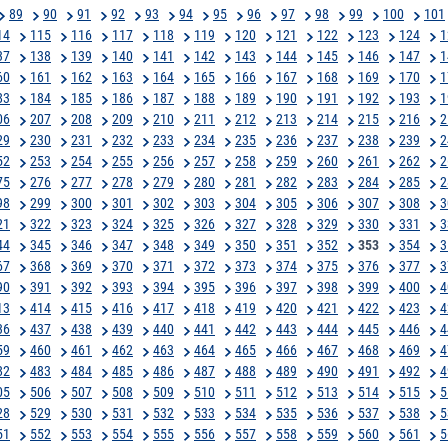
89
90
91
92
93
94
95
96
97
98
99
100
101
14
115
116
117
118
119
120
121
122
123
124
1
37
138
139
140
141
142
143
144
145
146
147
1
60
161
162
163
164
165
166
167
168
169
170
1
83
184
185
186
187
188
189
190
191
192
193
1
06
207
208
209
210
211
212
213
214
215
216
2
29
230
231
232
233
234
235
236
237
238
239
2
52
253
254
255
256
257
258
259
260
261
262
2
75
276
277
278
279
280
281
282
283
284
285
2
98
299
300
301
302
303
304
305
306
307
308
3
21
322
323
324
325
326
327
328
329
330
331
3
44
345
346
347
348
349
350
351
352
353
354
3
67
368
369
370
371
372
373
374
375
376
377
3
90
391
392
393
394
395
396
397
398
399
400
4
13
414
415
416
417
418
419
420
421
422
423
4
36
437
438
439
440
441
442
443
444
445
446
4
59
460
461
462
463
464
465
466
467
468
469
4
82
483
484
485
486
487
488
489
490
491
492
4
05
506
507
508
509
510
511
512
513
514
515
5
28
529
530
531
532
533
534
535
536
537
538
5
51
552
553
554
555
556
557
558
559
560
561
5