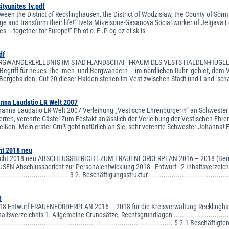
ityunites_lv.pdf
ween the District of Recklinghausen, the District of Wodzisław, the County of Sörml
e and transform their life!” Iveta Miķelsone-Gasanova Social worker of Jelgava Lo
es – together for Europe!“ Ph ot o: E .P og oz el sk is
df
GWANDERERLEBNIS IM STADT-LANDSCHAF T-RAUM DES VESTS HALDEN-HÜGEL- HOPP
r Begriff für neues The- men- und Bergwandern – im nördlichen Ruhr- gebiet, dem 
ergehalden. Gut 20 dieser Halden stehen im Vest zwischen Stadt und Land- schaft 
nna Laudatio LR Welt 2007
anna Laudatio LR Welt 2007 Verleihung „Vestische Ehrenbürgerin“ an Schwester
ren, verehrte Gäste! Zum Festakt anlässlich der Verleihung der Vestischen Ehrenb
ißen. Mein erster Gruß geht natürlich an Sie, sehr verehrte Schwester Johanna! E
ht 2018 neu
icht 2018 neu ABSCHLUSSBERICHT ZUM FRAUENFÖRDERPLAN 2016 – 2018 (Berich
N Abschlussbericht zur Personalentwicklung 2018 - Entwurf - 2 Inhaltsverzeich
.................................... 3 2. Beschäftigungsstruktur ......................................
8
18 Entwurf FRAUENFÖRDERPLAN 2016 – 2018 für die Kreisverwaltung Recklinghaus
altsverzeichnis 1. Allgemeine Grundsätze, Rechtsgrundlagen ...............................
...................................................................................... 5 2.1 Beschäftig