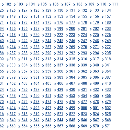
102
103
104
105
106
107
108
109
110
111
25
126
127
128
129
130
131
132
133
134
48
149
150
151
152
153
154
155
156
157
71
172
173
174
175
176
177
178
179
180
94
195
196
197
198
199
200
201
202
203
17
218
219
220
221
222
223
224
225
226
40
241
242
243
244
245
246
247
248
249
63
264
265
266
267
268
269
270
271
272
86
287
288
289
290
291
292
293
294
295
09
310
311
312
313
314
315
316
317
318
32
333
334
335
336
337
338
339
340
341
55
356
357
358
359
360
361
362
363
364
78
379
380
381
382
383
384
385
386
387
01
402
403
404
405
406
407
408
409
410
24
425
426
427
428
429
430
431
432
433
47
448
449
450
451
452
453
454
455
456
70
471
472
473
474
475
476
477
478
479
93
494
495
496
497
498
499
500
501
502
16
517
518
519
520
521
522
523
524
525
39
540
541
542
543
544
545
546
547
548
62
563
564
565
566
567
568
569
570
571