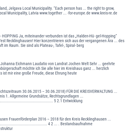
and, Jelgava Local Municipality. “Each person has ... the right to grow,
cal Municipality, Latvia www.together ... -for-europe.de www.kreis-re.de
ING Ja, miteinander verbunden ist das „Halden-Hü- gel-Hopping“
Vest Recklinghausen! Hier konzentrieren sich aus der vergangenen Ära ... des
im Raum. Sie sind als Plateau-, Tafel-, Spiral- berg
 Johanna Eichmann Laudatio von Landrat Jochen Welt Sehr ... geehrte
ürgerschaft möchte ich Sie alle hier im Kreishaus ganz ... herzlich
s ist mir eine große Freude, diese Ehrung heute
tszeitraum 30.06.2015 – 30.06.2018) FÜR DIE KREISVERWALTUNG ...
nis 1. Allgemeine Grundsätze, Rechtsgrundlagen ...
.............................................. 5 2.1 Entwicklung
en Frauenförderplan 2016 – 2018 für den Kreis Recklinghausen ...
.................................... 4 2 ... . Bestandsaufnahme
tenstruktur