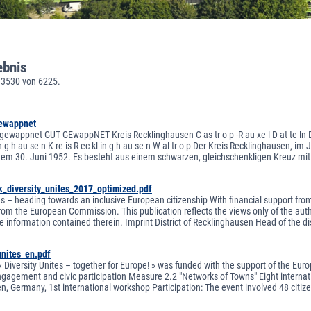
ebnis
 3530 von 6225.
gewappnet
ewappnet GUT GEwappNET Kreis Recklinghausen C as tr o p -R au xe l D at te ln D o rs
 in g h au se n K re is R ec kl in g h au se n W al tr o p Der Kreis Recklinghausen, 
em 30. Juni 1952. Es besteht aus einem schwarzen, gleichschenkligen Kreuz mi
k_diversity_unites_2017_optimized.pdf
tes – heading towards an inclusive European citizenship With financial support f
from the European Commission. This publication reflects the views only of the au
 information contained therein. Imprint District of Recklinghausen Head of the dis
unites_en.pdf
« Diversity Unites – together for Europe! » was funded with the support of the Eu
agement and civic participation Measure 2.2 "Networks of Towns" Eight internationa
, Germany, 1st international workshop Participation: The event involved 48 citizen