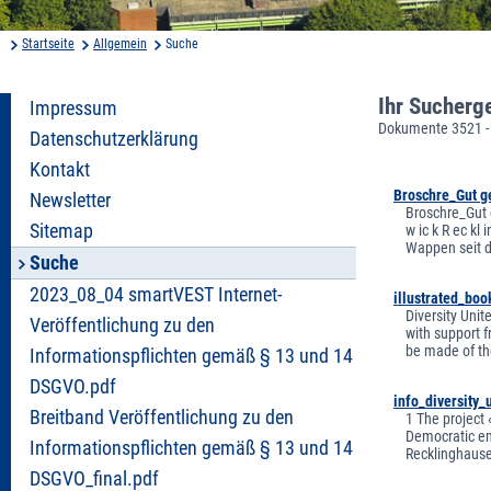
Startseite
Allgemein
Suche
Ihr Sucherg
Impressum
Dokumente 3521 -
Datenschutzerklärung
Kontakt
Broschre_Gut 
Newsletter
Broschre_Gut g
Sitemap
w ic k R ec kl
Wappen seit d
Suche
2023_08_04 smartVEST Internet-
illustrated_boo
Diversity Uni
Veröffentlichung zu den
with support 
be made of the
Informationspflichten gemäß § 13 und 14
DSGVO.pdf
info_diversity_
Breitband Veröffentlichung zu den
1 The project 
Democratic eng
Informationspflichten gemäß § 13 und 14
Recklinghausen
DSGVO_final.pdf