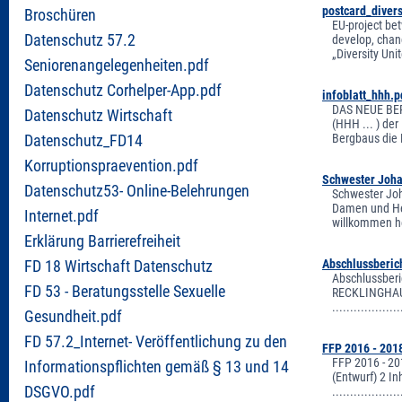
postcard_divers
Broschüren
EU-project bet
Datenschutz 57.2
develop, chang
„Diversity Unit
Seniorenangelegenheiten.pdf
Datenschutz Corhelper-App.pdf
infoblatt_hhh.p
DAS NEUE BER
Datenschutz Wirtschaft
(HHH ... ) de
Bergbaus die B
Datenschutz_FD14
Korruptionspraevention.pdf
Schwester Joha
Datenschutz53- Online-Belehrungen
Schwester Joh
Damen und Her
Internet.pdf
willkommen he
Erklärung Barrierefreiheit
Abschlussberic
FD 18 Wirtschaft Datenschutz
Abschlussber
FD 53 - Beratungsstelle Sexuelle
RECKLINGHAUSE
.................
Gesundheit.pdf
FD 57.2_Internet- Veröffentlichung zu den
FFP 2016 - 201
FFP 2016 - 20
Informationspflichten gemäß § 13 und 14
(Entwurf) 2 Inh
DSGVO.pdf
..................