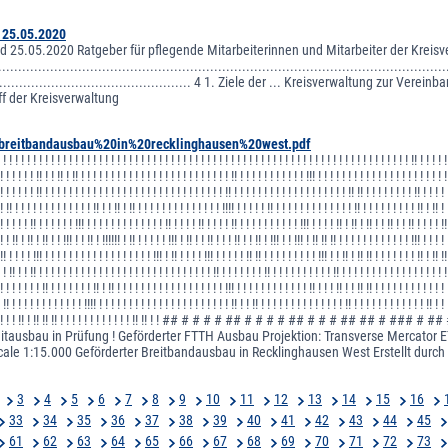
 25.05.2020
d 25.05.2020 Ratgeber für pflegende Mitarbeiterinnen und Mitarbeiter der Kreisve
....................................................................................................
................................................ 4 1. Ziele der ... Kreisverwaltung zur Vereinbar
ff der Kreisverwaltung
0breitbandausbau%20in%20recklinghausen%20west.pdf
! ! ! ! ! ! ! ! ! ! ! ! ! ! ! ! ! ! ! ! ! ! ! ! ! ! ! ! ! ! ! ! ! ! ! ! ! ! ! ! ! ! ! ! ! ! ! ! ! ! ! ! ! ! ! ! ! ! ! ! ! ! ! ! ! ! ! ! ! !! ! ! ! ! !
!! ! ! ! ! ! !! ! ! !! ! !! ! ! ! ! ! ! ! ! ! ! ! ! ! ! ! ! ! ! ! ! ! ! ! ! ! !! ! ! ! ! ! ! ! ! ! ! ! !!! ! ! ! ! ! ! ! ! ! ! ! ! ! ! ! ! ! ! ! ! ! !
 ! ! ! ! ! ! !! ! ! ! ! ! ! ! ! ! ! ! ! ! ! ! ! ! ! ! ! ! ! ! ! ! ! ! ! ! ! !! ! ! ! ! ! ! ! ! ! ! ! ! ! ! ! ! ! ! ! !! !! ! ! ! ! ! ! ! ! !! ! ! ! ! 
 ! !! ! ! ! ! ! ! ! ! ! ! ! ! ! !! ! ! !! ! !! ! ! ! ! ! ! ! ! ! ! ! ! ! ! !!!! ! ! ! ! ! !! ! ! ! ! ! ! ! ! ! ! ! ! ! !! ! ! ! ! ! ! ! ! ! !! ! !! ! 
 ! ! ! ! ! !! ! ! ! ! ! ! !!! ! ! ! ! ! ! ! ! ! ! ! ! ! !! ! ! ! ! !! ! ! ! ! !! ! ! ! ! ! ! ! ! ! ! !!! ! ! ! ! !! ! !! ! !! ! ! !! ! ! !! ! ! ! ! !!
 ! ! !! ! !! ! !! ! ! !!! ! ! !! ! !!!!!! ! !! ! ! ! ! ! !!! ! !! ! ! !! ! ! ! !! ! ! !! ! !!! ! ! !!! ! !! !! !! ! ! ! ! ! ! ! ! ! ! ! ! !!! ! ! ! ! 
 !! ! ! ! ! !!! ! ! ! ! ! ! ! ! ! ! ! ! ! ! ! ! ! ! !!! ! !! ! ! ! ! !!! ! ! ! ! ! !! !! ! ! ! ! ! ! ! ! ! !!! ! ! !! ! !! !! ! ! ! ! ! ! ! !! ! !! !!
! ! !! ! ! !! ! ! ! ! ! ! ! ! ! ! ! ! ! ! ! ! ! ! ! ! ! ! ! ! ! ! ! ! ! !! ! ! ! ! ! ! ! !! ! ! ! ! ! ! ! ! ! ! !! ! ! ! ! ! ! ! ! ! ! ! ! ! ! ! ! ! !
 ! ! ! ! ! ! ! !! ! ! ! ! ! ! ! !! ! !! ! ! ! ! ! ! ! ! ! ! ! ! ! ! ! ! ! ! !!! ! ! ! ! ! ! ! ! ! ! ! ! !! ! ! ! !! ! ! !! !! ! ! ! ! ! ! ! ! ! ! ! ! 
! !! ! ! ! ! ! ! ! ! ! ! ! ! !!!! ! ! ! ! ! ! ! ! ! ! ! ! ! ! ! ! ! ! ! ! ! ! !! ! ! !! ! ! ! ! ! ! ! ! ! ! ! ! ! ! !! ! ! ! ! ! ! ! ! ! ! ! ! !! ! ! 
! ! ! ! ! ! ! ! !! ! !! !! !! ! ! ! ! ! ! ! ! ! ! ! ! !! !! ! ! ## # # # # ## # # # # ## # # # ##
itausbau in Prüfung ! Geförderter FTTH Ausbau Projektion: Transverse Mercator
cale 1:15.000 Geförderter Breitbandausbau in Recklinghausen West Erstellt durch
3
4
5
6
7
8
9
10
11
12
13
14
15
16
33
34
35
36
37
38
39
40
41
42
43
44
45
61
62
63
64
65
66
67
68
69
70
71
72
73