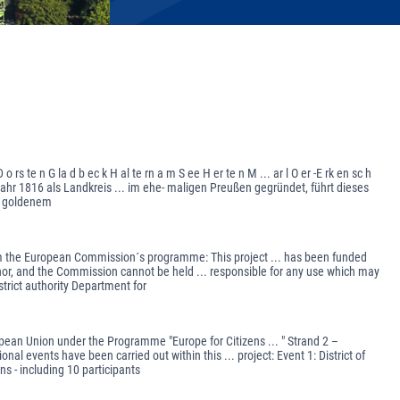
 te n G la d b ec k H al te rn a m S ee H er te n M ... ar l O er -E rk en sc h
im Jahr 1816 als Landkreis ... im ehe- maligen Preußen gegründet, führt dieses
t goldenem
rom the European Commission´s programme: This project ... has been funded
thor, and the Commission cannot be held ... responsible for any use which may
trict authority Department for
ropean Union under the Programme "Europe for Citizens ... " Strand 2 –
l events have been carried out within this ... project: Event 1: District of
s - including 10 participants