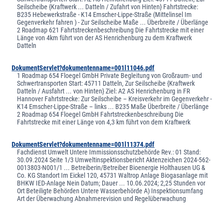
Seilscheibe {Kraftwerk ... Datteln / Zufahrt von Hinten} Fahrtstrecke:
B235 Hebewerkstraße - K14 Emscher-Lippe-Straße (Mittelinsel Im
Gegenverkehr fahren ) - Zur Seilscheibe Maße ... Überbreite / Überlänge
2 Roadmap 621 Fahrtstreckenbeschreibung Die Fahrtstrecke mit einer
Länge von 4km führt von der AS Henrichenburg zu dem Kraftwerk
Datteln
DokumentServlet?dokumentenname=001l11046.pdf
1 Roadmap 654 Floegel GmbH Private Begleitung von Großraum- und
Schwertransporten Start: 45711 Datteln, Zur Seilscheibe {Kraftwerk
Datteln / Ausfahrt ... von Hinten} Ziel: A2 AS Henrichenburg in FR
Hannover Fahrtstrecke: Zur Seilscheibe – Kreisverkehr im Gegenverkehr -
K14 Emscher-Lippe-Straße – links ... B235 Maße Überbreite / Überlänge
2 Roadmap 654 Floegel GmbH Fahrtstreckenbeschreibung Die
Fahrtstrecke mit einer Länge von 4,3 km führt von dem Kraftwerk
DokumentServlet?dokumentenname=001l11374.pdf
Fachdienst Umwelt Untere Immissionsschutzbehörde Rev.: 01 Stand:
30.09.2024 Seite 1/3 Umweltinspektionsbericht Aktenzeichen 2024-562-
0013803-N001/1 ... Betreiberin/Betreiber Bioenergie Holthausen UG &
Co. KG Standort Im Eickel 120, 45731 Waltrop Anlage Biogasanlage mit
BHKW IED-Anlage Nein Datum; Dauer ... 10.06.2024; 2,25 Stunden vor
Ort Beteiligte Behörden Untere Wasserbehörde A) Inspektionsumfang
Art der Überwachung Abnahmerevision und Regelüberwachung