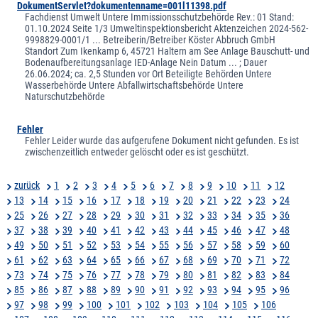
DokumentServlet?dokumentenname=001l11398.pdf
Fachdienst Umwelt Untere Immissionsschutzbehörde Rev.: 01 Stand:
01.10.2024 Seite 1/3 Umweltinspektionsbericht Aktenzeichen 2024-562-
9998829-0001/1 ... Betreiberin/Betreiber Köster Abbruch GmbH
Standort Zum Ikenkamp 6, 45721 Haltern am See Anlage Bauschutt- und
Bodenaufbereitungsanlage IED-Anlage Nein Datum ... ; Dauer
26.06.2024; ca. 2,5 Stunden vor Ort Beteiligte Behörden Untere
Wasserbehörde Untere Abfallwirtschaftsbehörde Untere
Naturschutzbehörde
Fehler
Fehler Leider wurde das aufgerufene Dokument nicht gefunden. Es ist
zwischenzeitlich entweder gelöscht oder es ist geschützt.
zurück
1
2
3
4
5
6
7
8
9
10
11
12
13
14
15
16
17
18
19
20
21
22
23
24
25
26
27
28
29
30
31
32
33
34
35
36
37
38
39
40
41
42
43
44
45
46
47
48
49
50
51
52
53
54
55
56
57
58
59
60
61
62
63
64
65
66
67
68
69
70
71
72
73
74
75
76
77
78
79
80
81
82
83
84
85
86
87
88
89
90
91
92
93
94
95
96
97
98
99
100
101
102
103
104
105
106