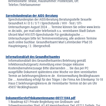
Betriebsstätte: Straße, Hausnummer: Postleitzahl, Ort:
Telefon-/Telefaxnummer
Sprechstundenplan der AIDS-Beratung
Sprechstundenplan der AIDS-Beratung Beratungsstelle Sexuelle
Gesundheit A I D S / S T I Sprechstunde / HIV - Test / STI-
Untersuchungen August 2024 ... Termine können Sie online www.kreis-
re.de/aids , per mail oder telefonisch s.u. vereinbaren Stadt Datum
Uhrzeit Marl HIV/STI-Sprechstunde Für gynäkologische ...
Untersuchungen bitte tel.Terminvereinbarung, alle anderen Termine
auch online buchbar. Gesundheitsamt Marl Lehmbecker Pfad 35
Haupteingang / 2. Obergeschoß
Informationsblatt des Gesundheitsamtes
Informationsblatt des Gesundheitsamtes Belehrung gemäß
Infektionsschutzgesetz Anmeldung einer Gruppe inklusive
Kostenübernahmezusage Bitte übersenden ... Sie das per PC
ausgefüllte Dokument spätestens eine Woche vor dem vereinbarten
Termin an belehrungen@kreis-re.de . Kreisverwaltung Recklinghausen
Die ... Anmeldung erfolgt für den Träger / die Firma Am Erlenkamp 16-18
Haus C belehrungen@kreis-re.de Vereinbarter Termin ist der um Uhr
45657 Recklinghausen
DokumentServlet?dokumentenname=001l11044.pdf
1 Roadmap 621 Private Begleitung von Großraum- und
Schwertransporten Start: A2 AS Henrichenburg Ziel: 45711 Datteln, Zur