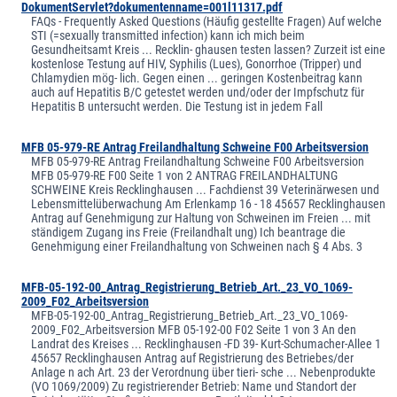
DokumentServlet?dokumentenname=001l11317.pdf
FAQs - Frequently Asked Questions (Häufig gestellte Fragen) Auf welche
STI (=sexually transmitted infection) kann ich mich beim
Gesundheitsamt Kreis ... Recklin- ghausen testen lassen? Zurzeit ist eine
kostenlose Testung auf HIV, Syphilis (Lues), Gonorrhoe (Tripper) und
Chlamydien mög- lich. Gegen einen ... geringen Kostenbeitrag kann
auch auf Hepatitis B/C getestet werden und/oder der Impfschutz für
Hepatitis B untersucht werden. Die Testung ist in jedem Fall
MFB 05-979-RE Antrag Freilandhaltung Schweine F00 Arbeitsversion
MFB 05-979-RE Antrag Freilandhaltung Schweine F00 Arbeitsversion
MFB 05-979-RE F00 Seite 1 von 2 ANTRAG FREILANDHALTUNG
SCHWEINE Kreis Recklinghausen ... Fachdienst 39 Veterinärwesen und
Lebensmittelüberwachung Am Erlenkamp 16 - 18 45657 Recklinghausen
Antrag auf Genehmigung zur Haltung von Schweinen im Freien ... mit
ständigem Zugang ins Freie (Freilandhalt ung) Ich beantrage die
Genehmigung einer Freilandhaltung von Schweinen nach § 4 Abs. 3
MFB-05-192-00_Antrag_Registrierung_Betrieb_Art._23_VO_1069-
2009_F02_Arbeitsversion
MFB-05-192-00_Antrag_Registrierung_Betrieb_Art._23_VO_1069-
2009_F02_Arbeitsversion MFB 05-192-00 F02 Seite 1 von 3 An den
Landrat des Kreises ... Recklinghausen -FD 39- Kurt-Schumacher-Allee 1
45657 Recklinghausen Antrag auf Registrierung des Betriebes/der
Anlage n ach Art. 23 der Verordnung über tieri- sche ... Nebenprodukte
(VO 1069/2009) Zu registrierender Betrieb: Name und Standort der