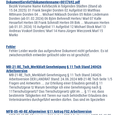
DokumentServlet?dokumentenname=001l7692.pdf
Bezirk Vorname Name Kehrbezirk in folgenden Städten (Stand ab
15.04.2025): 01 Frank Seegler Dorsten 02 Aufgelöst 03 Matthias
Rittmann Dorsten 04 ... Michael Niklasch Dorsten 05 Robin Lindemann
Dorsten (ab 01.02.2024) 06 Björn Behrendt Herten/ Marl 07 Kalle
Hessefort Herten 08 Frank Schmidt Herten 09 Birk ... Musmann Herten
(ab 01.01.2024) 10 Aufgelöst 11 Aufgelöst 12 Michael Stock Marl 13
Andreas Voskort Dorsten/ Marl 14 Hans-Jürgen Wieczorek Marl 15
Marko
Fehler
Fehler Leider wurde das aufgerufene Dokument nicht gefunden. Es ist
zwischenzeitlich entweder gelöscht oder es ist geschützt.
MB-21-RE_Tsch_Merkblatt Genehmigung § 11 Tsch Stand 240426
Arbeitsversion
MB-21-RE_Tsch_Merkblatt Genehmigung § 11 Tsch Stand 240426
Arbeitsversion DER LANDRAT Stand: 24.06.2024 MB-21-RE Tsch Seite 1/5
Fragen und Antworten ... zur Erteilung einer Erlaubnis gemäß § 11
Tierschutzgese tz Warum benötige ich eine Genehmigung nach §
11Tierschutzgesetz? Das Tierschutzgesetz gibt im ... § 11 vor, dass
bestimmte Tätigkeiten mit Tieren nur nach behördlicher Erlaubnis des
Veterinäramtes durchgeführt werden dürfen. Das sind im Speziellen
MFB-05-40-RE Allgemeiner §11 Antrag F02 Arbeitsversion