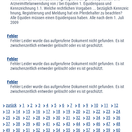
Arzneimittelanwendung von / bei Equiden 1. Equidenpass und
Kennzeichnung 1.1. Welche rechtlichen Vorgaben ... bezüglich Kennzeic
hnung, Registrierung und Meldung hat ein Pferdehalter zu beachten?
Alle Equiden müssen einen Equidenpass haben. Alle nach dem 1. Juli
2009
Fehler
Fehler Leider wurde das aufgerufene Dokument nicht gefunden. Es ist
zwischenzeitlich entweder gelöscht oder es ist geschützt.
Fehler
Fehler Leider wurde das aufgerufene Dokument nicht gefunden. Es ist
zwischenzeitlich entweder gelöscht oder es ist geschützt.
Fehler
Fehler Leider wurde das aufgerufene Dokument nicht gefunden. Es ist
zwischenzeitlich entweder gelöscht oder es ist geschützt.
zurück
1
2
3
4
5
6
7
8
9
10
11
12
13
14
15
16
17
18
19
20
21
22
23
24
25
26
27
28
29
30
31
32
33
34
35
36
37
38
39
40
41
42
43
44
45
46
47
48
49
50
51
52
53
54
55
56
57
58
59
60