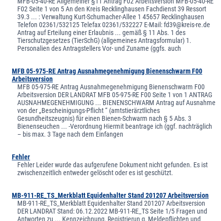
MFB-05-40-RE Allgemeiner §11 Antrag F02 Arbeitsversion MFB-05-40-RE
F02 Seite 1 von 5 An den Kreis Recklinghausen Fachdienst 39 Ressort
39.3 ... : Verwaltung Kurt-Schumacher-Allee 1 45657 Recklinghausen
Telefon 02361/532125 Telefax 02361/532227 E-Mail: fd39@kreis-re.de
Antrag auf Erteilung einer Erlaubnis ... gemäß § 11 Abs. 1 des
Tierschutzgesetzes (TierSchG) (allgemeines Antragsformular) 1.
Personalien des Antragstellers Vor- und Zuname (ggfs. auch
MFB 05-975-RE Antrag Ausnahmegenehmigung Bienenschwarm F00
Arbeitsversion
MFB 05-975-RE Antrag Ausnahmegenehmigung Bienenschwarm F00
Arbeitsversion DER LANDRAT MFB 05-975-RE F00 Seite 1 von 1 ANTRAG
AUSNAHMEGENEHMIGUNG ... BIENENSCHWARM Antrag auf Ausnahme
von der „Bescheinigungs-Pflicht “ (amtstierärztliches
Gesundheitszeugnis) für einen Bienen-Schwarm nach § 5 Abs. 3
Bienenseuchen ... -Verordnung Hiermit beantrage ich (ggf. nachträglich
– bis max. 3 Tage nach dem Einfangen
Fehler
Fehler Leider wurde das aufgerufene Dokument nicht gefunden. Es ist
zwischenzeitlich entweder gelöscht oder es ist geschützt.
MB-911-RE_TS_Merkblatt Equidenhalter Stand 201207 Arbeitsversion
MB-911-RE_TS_Merkblatt Equidenhalter Stand 201207 Arbeitsversion
DER LANDRAT Stand: 06.12.2022 MB-911-RE_TS Seite 1/5 Fragen und
Antworten zu ... Kennzeichnung, Registrierun g, Meldepflichten und