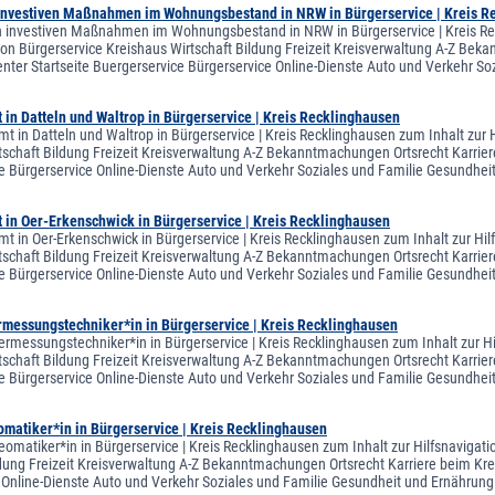
investiven Maßnahmen im Wohnungsbestand in NRW in Bürgerservice | Kreis R
 investiven Maßnahmen im Wohnungsbestand in NRW in Bürgerservice | Kreis Reck
on Bürgerservice Kreishaus Wirtschaft Bildung Freizeit Kreisverwaltung A-Z Bekan
ter Startseite Buergerservice Bürgerservice Online-Dienste Auto und Verkehr S
in Datteln und Waltrop in Bürgerservice | Kreis Recklinghausen
t in Datteln und Waltrop in Bürgerservice | Kreis Recklinghausen zum Inhalt zur 
tschaft Bildung Freizeit Kreisverwaltung A-Z Bekanntmachungen Ortsrecht Karriere
e Bürgerservice Online-Dienste Auto und Verkehr Soziales und Familie Gesundhe
 in Oer-Erkenschwick in Bürgerservice | Kreis Recklinghausen
t in Oer-Erkenschwick in Bürgerservice | Kreis Recklinghausen zum Inhalt zur Hil
tschaft Bildung Freizeit Kreisverwaltung A-Z Bekanntmachungen Ortsrecht Karriere
e Bürgerservice Online-Dienste Auto und Verkehr Soziales und Familie Gesundh
rmessungstechniker*in in Bürgerservice | Kreis Recklinghausen
ermessungstechniker*in in Bürgerservice | Kreis Recklinghausen zum Inhalt zur H
tschaft Bildung Freizeit Kreisverwaltung A-Z Bekanntmachungen Ortsrecht Karriere
e Bürgerservice Online-Dienste Auto und Verkehr Soziales und Familie Gesundh
matiker*in in Bürgerservice | Kreis Recklinghausen
eomatiker*in in Bürgerservice | Kreis Recklinghausen zum Inhalt zur Hilfsnavigat
ldung Freizeit Kreisverwaltung A-Z Bekanntmachungen Ortsrecht Karriere beim Krei
 Online-Dienste Auto und Verkehr Soziales und Familie Gesundheit und Ernähr