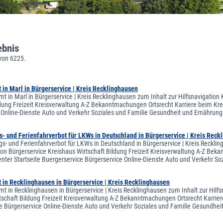
ebnis
von 6225.
in Marl in Bürgerservice | Kreis Recklinghausen
t in Marl in Bürgerservice | Kreis Recklinghausen zum Inhalt zur Hilfsnavigation
ldung Freizeit Kreisverwaltung A-Z Bekanntmachungen Ortsrecht Karriere beim Krei
 Online-Dienste Auto und Verkehr Soziales und Familie Gesundheit und Ernähr
s- und Ferienfahrverbot für LKWs in Deutschland in Bürgerservice | Kreis Reck
gs- und Ferienfahrverbot für LKWs in Deutschland in Bürgerservice | Kreis Reckli
on Bürgerservice Kreishaus Wirtschaft Bildung Freizeit Kreisverwaltung A-Z Bekan
ter Startseite Buergerservice Bürgerservice Online-Dienste Auto und Verkehr S
 in Recklinghausen in Bürgerservice | Kreis Recklinghausen
t in Recklinghausen in Bürgerservice | Kreis Recklinghausen zum Inhalt zur Hilf
tschaft Bildung Freizeit Kreisverwaltung A-Z Bekanntmachungen Ortsrecht Karriere
e Bürgerservice Online-Dienste Auto und Verkehr Soziales und Familie Gesundh