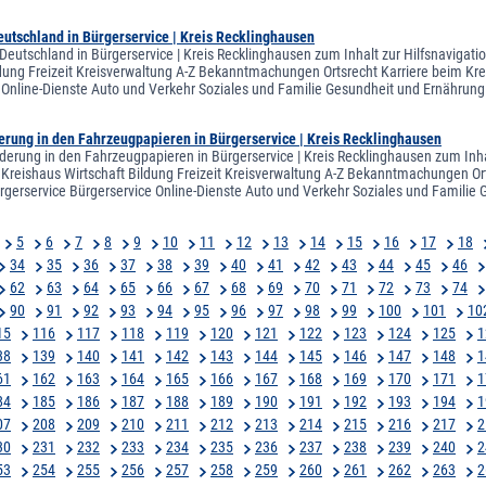
utschland in Bürgerservice | Kreis Recklinghausen
Deutschland in Bürgerservice | Kreis Recklinghausen zum Inhalt zur Hilfsnavigati
ldung Freizeit Kreisverwaltung A-Z Bekanntmachungen Ortsrecht Karriere beim Krei
 Online-Dienste Auto und Verkehr Soziales und Familie Gesundheit und Ernähr
erung in den Fahrzeugpapieren in Bürgerservice | Kreis Recklinghausen
derung in den Fahrzeugpapieren in Bürgerservice | Kreis Recklinghausen zum Inha
 Kreishaus Wirtschaft Bildung Freizeit Kreisverwaltung A-Z Bekanntmachungen Ort
ergerservice Bürgerservice Online-Dienste Auto und Verkehr Soziales und Famili
5
6
7
8
9
10
11
12
13
14
15
16
17
18
34
35
36
37
38
39
40
41
42
43
44
45
46
62
63
64
65
66
67
68
69
70
71
72
73
74
90
91
92
93
94
95
96
97
98
99
100
101
10
15
116
117
118
119
120
121
122
123
124
125
1
38
139
140
141
142
143
144
145
146
147
148
1
61
162
163
164
165
166
167
168
169
170
171
1
84
185
186
187
188
189
190
191
192
193
194
1
07
208
209
210
211
212
213
214
215
216
217
2
30
231
232
233
234
235
236
237
238
239
240
2
53
254
255
256
257
258
259
260
261
262
263
2