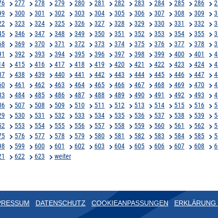
76
277
278
279
280
281
282
283
284
285
286
2
99
300
301
302
303
304
305
306
307
308
309
3
22
323
324
325
326
327
328
329
330
331
332
3
45
346
347
348
349
350
351
352
353
354
355
3
68
369
370
371
372
373
374
375
376
377
378
3
91
392
393
394
395
396
397
398
399
400
401
4
14
415
416
417
418
419
420
421
422
423
424
4
37
438
439
440
441
442
443
444
445
446
447
4
60
461
462
463
464
465
466
467
468
469
470
4
83
484
485
486
487
488
489
490
491
492
493
4
06
507
508
509
510
511
512
513
514
515
516
5
29
530
531
532
533
534
535
536
537
538
539
5
52
553
554
555
556
557
558
559
560
561
562
5
75
576
577
578
579
580
581
582
583
584
585
5
98
599
600
601
602
603
604
605
606
607
608
6
21
622
623
weiter
PRESSUM
DATENSCHUTZ
COOKIEANPASSUNGEN
ERKLÄRUNG 