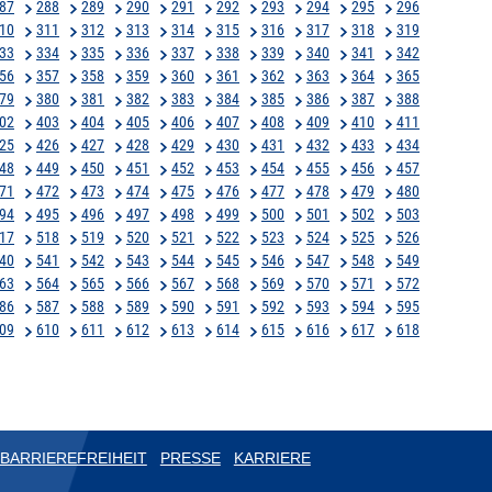
87
288
289
290
291
292
293
294
295
296
10
311
312
313
314
315
316
317
318
319
33
334
335
336
337
338
339
340
341
342
56
357
358
359
360
361
362
363
364
365
79
380
381
382
383
384
385
386
387
388
02
403
404
405
406
407
408
409
410
411
25
426
427
428
429
430
431
432
433
434
48
449
450
451
452
453
454
455
456
457
71
472
473
474
475
476
477
478
479
480
94
495
496
497
498
499
500
501
502
503
17
518
519
520
521
522
523
524
525
526
40
541
542
543
544
545
546
547
548
549
63
564
565
566
567
568
569
570
571
572
86
587
588
589
590
591
592
593
594
595
09
610
611
612
613
614
615
616
617
618
BARRIEREFREIHEIT
PRESSE
KARRIERE