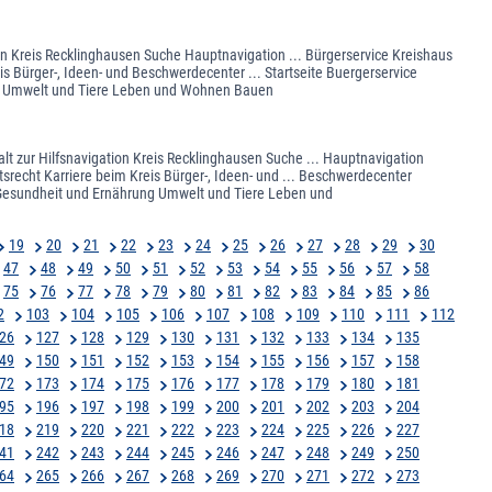
on Kreis Recklinghausen Suche Hauptnavigation ... Bürgerservice Kreishaus
s Bürger-, Ideen- und Beschwerdecenter ... Startseite Buergerservice
ung Umwelt und Tiere Leben und Wohnen Bauen
lt zur Hilfsnavigation Kreis Recklinghausen Suche ... Hauptnavigation
srecht Karriere beim Kreis Bürger-, Ideen- und ... Beschwerdecenter
e Gesundheit und Ernährung Umwelt und Tiere Leben und
19
20
21
22
23
24
25
26
27
28
29
30
47
48
49
50
51
52
53
54
55
56
57
58
75
76
77
78
79
80
81
82
83
84
85
86
2
103
104
105
106
107
108
109
110
111
112
26
127
128
129
130
131
132
133
134
135
49
150
151
152
153
154
155
156
157
158
72
173
174
175
176
177
178
179
180
181
95
196
197
198
199
200
201
202
203
204
18
219
220
221
222
223
224
225
226
227
41
242
243
244
245
246
247
248
249
250
64
265
266
267
268
269
270
271
272
273