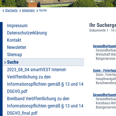
Startseite
Allgemein
Suche
Ihr Sucherg
Impressum
Dokumente 1 - 10 
Datenschutzerklärung
Kontakt
Gesundheitsamt 
Newsletter
Gesundheitsam
Sitemap
Wirtschaft Bi
Bürgerservice
Suche
2023_08_04 smartVEST Internet-
Sonn-, Feiertag
Sonn-, Feierta
Veröffentlichung zu den
Hauptnavigati
Beschwerdecen
Informationspflichten gemäß § 13 und 14
DSGVO.pdf
Gesundheitsamt
Breitband Veröffentlichung zu den
Gesundheitsam
Kreishaus Wir
Informationspflichten gemäß § 13 und 14
Buergerservic
DSGVO_final.pdf