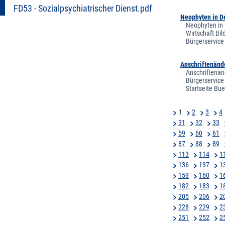
FD53 - Sozialpsychiatrischer Dienst.pdf
Neophyten in De
Neophyten in 
Wirtschaft Bi
Bürgerservice
Anschriftenänd
Anschriftenän
Bürgerservice
Startseite Bu
1
2
3
4
31
32
33
59
60
61
87
88
89
113
114
1
136
137
1
159
160
1
182
183
1
205
206
2
228
229
2
251
252
2