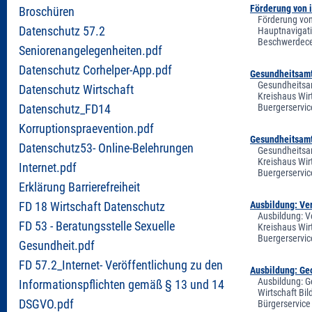
Förderung von 
Broschüren
Förderung von
Datenschutz 57.2
Hauptnavigati
Beschwerdecen
Seniorenangelegenheiten.pdf
Datenschutz Corhelper-App.pdf
Gesundheitsamt 
Gesundheitsam
Datenschutz Wirtschaft
Kreishaus Wir
Buergerservic
Datenschutz_FD14
Korruptionspraevention.pdf
Gesundheitsamt
Datenschutz53- Online-Belehrungen
Gesundheitsam
Kreishaus Wir
Internet.pdf
Buergerservic
Erklärung Barrierefreiheit
Ausbildung: Ve
FD 18 Wirtschaft Datenschutz
Ausbildung: V
FD 53 - Beratungsstelle Sexuelle
Kreishaus Wir
Buergerservic
Gesundheit.pdf
FD 57.2_Internet- Veröffentlichung zu den
Ausbildung: Geo
Ausbildung: G
Informationspflichten gemäß § 13 und 14
Wirtschaft Bi
DSGVO.pdf
Bürgerservice