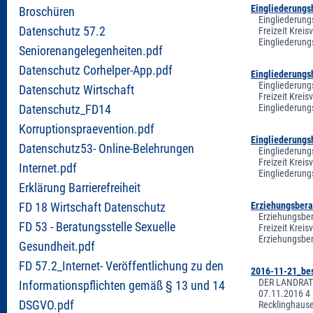
Eingliederungsh
Broschüren
Eingliederung
Datenschutz 57.2
Freizeit Krei
Eingliederung
Seniorenangelegenheiten.pdf
Datenschutz Corhelper-App.pdf
Eingliederungsh
Eingliederung
Datenschutz Wirtschaft
Freizeit Krei
Eingliederung
Datenschutz_FD14
Korruptionspraevention.pdf
Eingliederungsh
Datenschutz53- Online-Belehrungen
Eingliederung
Freizeit Krei
Internet.pdf
Eingliederung
Erklärung Barrierefreiheit
Erziehungsbera
FD 18 Wirtschaft Datenschutz
Erziehungsber
FD 53 - Beratungsstelle Sexuelle
Freizeit Krei
Erziehungsber
Gesundheit.pdf
FD 57.2_Internet- Veröffentlichung zu den
2016-11-21_bes
DER LANDRAT V
Informationspflichten gemäß § 13 und 14
07.11.2016 4 
DSGVO.pdf
Recklinghause