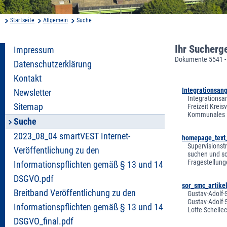
Startseite
Allgemein
Suche
Ihr Sucherg
Impressum
Dokumente 5541 -
Datenschutzerklärung
Kontakt
Integrationsan
Newsletter
Integrationsa
Sitemap
Freizeit Krei
Kommunales In
Suche
2023_08_04 smartVEST Internet-
homepage_text_
Supervisionst
Veröffentlichung zu den
suchen und sc
Fragestellung
Informationspflichten gemäß § 13 und 14
DSGVO.pdf
sor_smc_artike
Breitband Veröffentlichung zu den
Gustav-Adolf-
Gustav-Adolf-
Informationspflichten gemäß § 13 und 14
Lotte Schelle
DSGVO_final.pdf