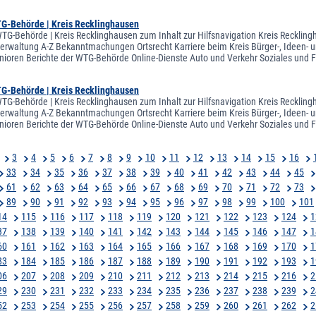
TG-Behörde | Kreis Recklinghausen
WTG-Behörde | Kreis Recklinghausen zum Inhalt zur Hilfsnavigation Kreis Recklin
sverwaltung A-Z Bekanntmachungen Ortsrecht Karriere beim Kreis Bürger-, Ideen- u
nioren Berichte der WTG-Behörde Online-Dienste Auto und Verkehr Soziales und 
TG-Behörde | Kreis Recklinghausen
WTG-Behörde | Kreis Recklinghausen zum Inhalt zur Hilfsnavigation Kreis Recklin
sverwaltung A-Z Bekanntmachungen Ortsrecht Karriere beim Kreis Bürger-, Ideen- u
nioren Berichte der WTG-Behörde Online-Dienste Auto und Verkehr Soziales und 
3
4
5
6
7
8
9
10
11
12
13
14
15
16
33
34
35
36
37
38
39
40
41
42
43
44
45
61
62
63
64
65
66
67
68
69
70
71
72
73
89
90
91
92
93
94
95
96
97
98
99
100
101
14
115
116
117
118
119
120
121
122
123
124
1
37
138
139
140
141
142
143
144
145
146
147
1
60
161
162
163
164
165
166
167
168
169
170
1
83
184
185
186
187
188
189
190
191
192
193
1
06
207
208
209
210
211
212
213
214
215
216
2
29
230
231
232
233
234
235
236
237
238
239
2
52
253
254
255
256
257
258
259
260
261
262
2