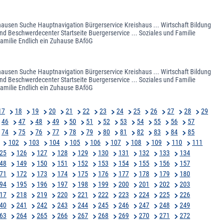
ghausen Suche Hauptnavigation Bürgerservice Kreishaus ... Wirtschaft Bildung
nd Beschwerdecenter Startseite Buergerservice ... Soziales und Familie
Familie Endlich ein Zuhause BAföG
ghausen Suche Hauptnavigation Bürgerservice Kreishaus ... Wirtschaft Bildung
nd Beschwerdecenter Startseite Buergerservice ... Soziales und Familie
Familie Endlich ein Zuhause BAföG
17
18
19
20
21
22
23
24
25
26
27
28
29
46
47
48
49
50
51
52
53
54
55
56
57
74
75
76
77
78
79
80
81
82
83
84
85
102
103
104
105
106
107
108
109
110
111
25
126
127
128
129
130
131
132
133
134
48
149
150
151
152
153
154
155
156
157
71
172
173
174
175
176
177
178
179
180
94
195
196
197
198
199
200
201
202
203
17
218
219
220
221
222
223
224
225
226
40
241
242
243
244
245
246
247
248
249
63
264
265
266
267
268
269
270
271
272