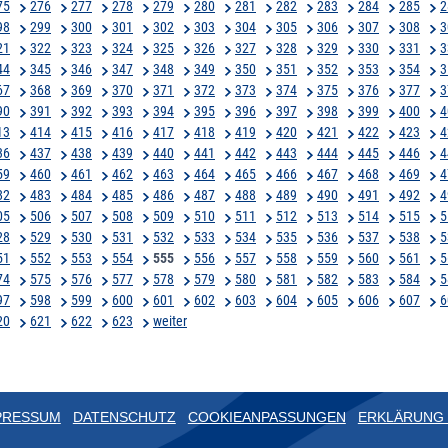
75
276
277
278
279
280
281
282
283
284
285
2
98
299
300
301
302
303
304
305
306
307
308
3
21
322
323
324
325
326
327
328
329
330
331
3
44
345
346
347
348
349
350
351
352
353
354
3
67
368
369
370
371
372
373
374
375
376
377
3
90
391
392
393
394
395
396
397
398
399
400
4
13
414
415
416
417
418
419
420
421
422
423
4
36
437
438
439
440
441
442
443
444
445
446
4
59
460
461
462
463
464
465
466
467
468
469
4
82
483
484
485
486
487
488
489
490
491
492
4
05
506
507
508
509
510
511
512
513
514
515
5
28
529
530
531
532
533
534
535
536
537
538
5
51
552
553
554
555
556
557
558
559
560
561
5
74
575
576
577
578
579
580
581
582
583
584
5
97
598
599
600
601
602
603
604
605
606
607
6
20
621
622
623
weiter
PRESSUM
DATENSCHUTZ
COOKIEANPASSUNGEN
ERKLÄRUNG 