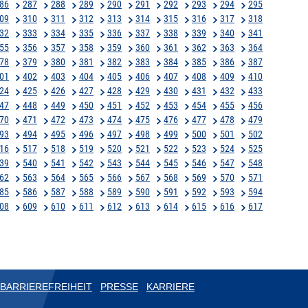
86
287
288
289
290
291
292
293
294
295
09
310
311
312
313
314
315
316
317
318
32
333
334
335
336
337
338
339
340
341
55
356
357
358
359
360
361
362
363
364
78
379
380
381
382
383
384
385
386
387
01
402
403
404
405
406
407
408
409
410
24
425
426
427
428
429
430
431
432
433
47
448
449
450
451
452
453
454
455
456
70
471
472
473
474
475
476
477
478
479
93
494
495
496
497
498
499
500
501
502
16
517
518
519
520
521
522
523
524
525
39
540
541
542
543
544
545
546
547
548
62
563
564
565
566
567
568
569
570
571
85
586
587
588
589
590
591
592
593
594
08
609
610
611
612
613
614
615
616
617
BARRIEREFREIHEIT
PRESSE
KARRIERE