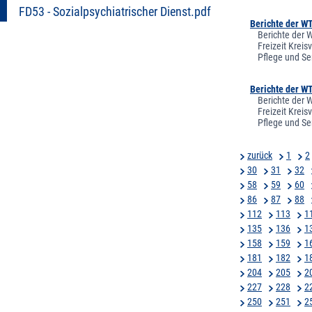
FD53 - Sozialpsychiatrischer Dienst.pdf
Berichte der W
Berichte der 
Freizeit Krei
Pflege und Se
Berichte der W
Berichte der 
Freizeit Krei
Pflege und Se
zurück
1
2
30
31
32
58
59
60
86
87
88
112
113
1
135
136
1
158
159
1
181
182
1
204
205
2
227
228
2
250
251
2