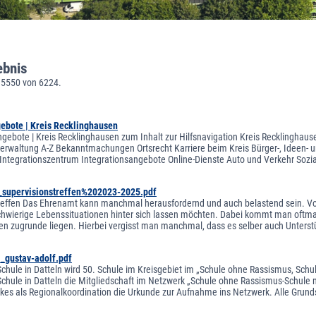
ebnis
 5550 von 6224.
gebote | Kreis Recklinghausen
ngebote | Kreis Recklinghausen zum Inhalt zur Hilfsnavigation Kreis Recklinghaus
sverwaltung A-Z Bekanntmachungen Ortsrecht Karriere beim Kreis Bürger-, Ideen-
tegrationszentrum Integrationsangebote Online-Dienste Auto und Verkehr Sozi
supervisionstreffen%202023-2025.pdf
reffen Das Ehrenamt kann manchmal herausfordernd und auch belastend sein. Vor
hwierige Lebenssituationen hinter sich lassen möchten. Dabei kommt man oftma
en zugrunde liegen. Hierbei vergisst man manchmal, dass es selber auch Unterst
l_gustav-adolf.pdf
Schule in Datteln wird 50. Schule im Kreisgebiet im „Schule ohne Rassismus, Sch
Schule in Datteln die Mitgliedschaft im Netzwerk „Schule ohne Rassismus-Schule
ckes als Regionalkoordination die Urkunde zur Aufnahme ins Netzwerk. Alle Grund