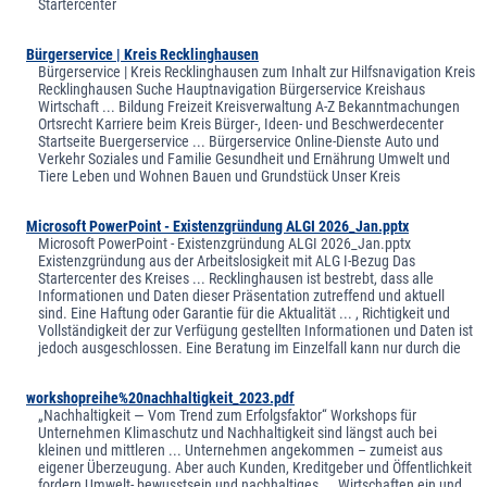
Startercenter
Bürgerservice | Kreis Recklinghausen
Bürgerservice | Kreis Recklinghausen zum Inhalt zur Hilfsnavigation Kreis
Recklinghausen Suche Hauptnavigation Bürgerservice Kreishaus
Wirtschaft ... Bildung Freizeit Kreisverwaltung A-Z Bekanntmachungen
Ortsrecht Karriere beim Kreis Bürger-, Ideen- und Beschwerdecenter
Startseite Buergerservice ... Bürgerservice Online-Dienste Auto und
Verkehr Soziales und Familie Gesundheit und Ernährung Umwelt und
Tiere Leben und Wohnen Bauen und Grundstück Unser Kreis
Microsoft PowerPoint - Existenzgründung ALGI 2026_Jan.pptx
Microsoft PowerPoint - Existenzgründung ALGI 2026_Jan.pptx
Existenzgründung aus der Arbeitslosigkeit mit ALG I-Bezug Das
Startercenter des Kreises ... Recklinghausen ist bestrebt, dass alle
Informationen und Daten dieser Präsentation zutreffend und aktuell
sind. Eine Haftung oder Garantie für die Aktualität ... , Richtigkeit und
Vollständigkeit der zur Verfügung gestellten Informationen und Daten ist
jedoch ausgeschlossen. Eine Beratung im Einzelfall kann nur durch die
workshopreihe%20nachhaltigkeit_2023.pdf
„Nachhaltigkeit — Vom Trend zum Erfolgsfaktor“ Workshops für
Unternehmen Klimaschutz und Nachhaltigkeit sind längst auch bei
kleinen und mittleren ... Unternehmen angekommen – zumeist aus
eigener Überzeugung. Aber auch Kunden, Kreditgeber und Öffentlichkeit
fordern Umwelt- bewusstsein und nachhaltiges ... Wirtschaften ein und