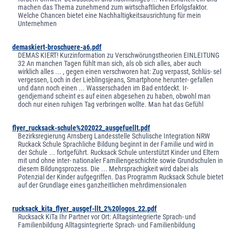
machen das Thema zunehmend zum wirtschaftlichen Erfolgsfaktor.
Welche Chancen bietet eine Nachhaltigkeitsausrichtung für mein
Unternehmen
demaskiert-broschuere-a6.pdf
DEMAS KIERT! Kurzinformation zu Verschwörungstheorien EINLEITUNG
32 An manchen Tagen fühlt man sich, als ob sich alles, aber auch
wirklich alles ... , gegen einen verschworen hat: Zug verpasst, Schlüs- sel
vergessen, Loch in der Lieblingsjeans, Smartphone herunter- gefallen
und dann noch einen ... Wasserschaden im Bad entdeckt. Ir-
gendjemand scheint es auf einen abgesehen zu haben, obwohl man
doch nur einen ruhigen Tag verbringen wollte. Man hat das Gefühl
flyer_rucksack-schule%202022_ausgefuellt.pdf
Bezirksregierung Arnsberg Landesstelle Schulische Integration NRW
Ruckack Schule Sprachliche Bildung beginnt in der Familie und wird in
der Schule ... fortgeführt. Rucksack Schule unterstützt Kinder und Eltern
mit und ohne inter- nationaler Familiengeschichte sowie Grundschulen in
diesem Bildungsprozess. Die ... Mehrsprachigkeit wird dabei als
Potenzial der Kinder aufgegriffen. Das Programm Rucksack Schule bietet
auf der Grundlage eines ganzheitlichen mehrdimensionalen
rucksack_kita_flyer_ausgef-llt_2%20logos_22.pdf
Rucksack KiTa Ihr Partner vor Ort: Alltagsintegrierte Sprach- und
Familienbildung Alltagsintegrierte Sprach- und Familienbildung