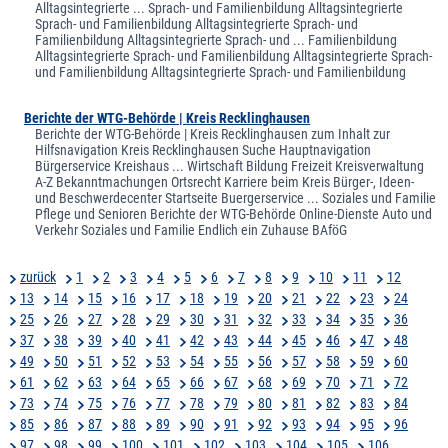
Alltagsintegrierte ... Sprach- und Familienbildung Alltagsintegrierte
Sprach- und Familienbildung Alltagsintegrierte Sprach- und
Familienbildung Alltagsintegrierte Sprach- und ... Familienbildung
Alltagsintegrierte Sprach- und Familienbildung Alltagsintegrierte Sprach-
und Familienbildung Alltagsintegrierte Sprach- und Familienbildung
Berichte der WTG-Behörde | Kreis Recklinghausen
Berichte der WTG-Behörde | Kreis Recklinghausen zum Inhalt zur
Hilfsnavigation Kreis Recklinghausen Suche Hauptnavigation
Bürgerservice Kreishaus ... Wirtschaft Bildung Freizeit Kreisverwaltung
A-Z Bekanntmachungen Ortsrecht Karriere beim Kreis Bürger-, Ideen-
und Beschwerdecenter Startseite Buergerservice ... Soziales und Familie
Pflege und Senioren Berichte der WTG-Behörde Online-Dienste Auto und
Verkehr Soziales und Familie Endlich ein Zuhause BAföG
zurück
1
2
3
4
5
6
7
8
9
10
11
12
13
14
15
16
17
18
19
20
21
22
23
24
25
26
27
28
29
30
31
32
33
34
35
36
37
38
39
40
41
42
43
44
45
46
47
48
49
50
51
52
53
54
55
56
57
58
59
60
61
62
63
64
65
66
67
68
69
70
71
72
73
74
75
76
77
78
79
80
81
82
83
84
85
86
87
88
89
90
91
92
93
94
95
96
97
98
99
100
101
102
103
104
105
106